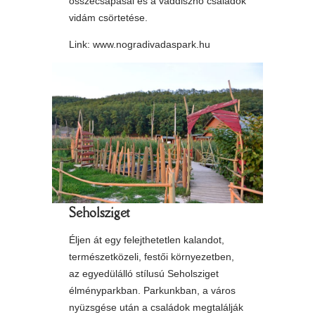
összecsapásai és a vaddisznó családok
vidám csörtetése.
Link:
www.nogradivadaspark.hu
Seholsziget
Éljen át egy felejthetetlen kalandot,
természetközeli, festői környezetben,
az egyedülálló stílusú Seholsziget
élményparkban. Parkunkban, a város
nyüzsgése után a családok megtalálják