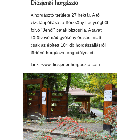
Diósjenői horgásztó
A horgásztó területe 27 hektár. A tó
vízutánpótlását a Börzsöny hegységből
folyó “Jenői” patak biztosítja. A tavat
körülvevő nád,gyékény és sás miatt
csak az épített 104 db horgászállásról
történő horgászat engedélyezett.
Link: www.diosjenoi-horgaszto.com