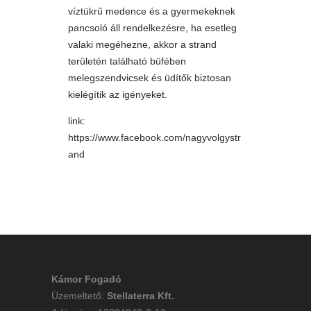
víztükrű medence és a gyermekeknek
pancsoló áll rendelkezésre, ha esetleg
valaki megéhezne, akkor a strand
területén található büfében
melegszendvicsek és üdítők biztosan
kielégítik az igényeket.
link:
https://www.facebook.com/nagyvolgystr
and
Kámor Fogadó
Üzemeltető:
Stellaterra Kft.