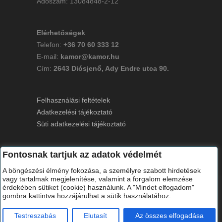
Adószám: 13084848-2-12
Elérhetőségek
Telefon:
+36 70 60 333 12
E-mail:
kamor@kamor.hu
Cím:
2643 Diósjenő, Ady Endre utca 90.
Felhasználási feltételek
Adatkezelési tájékoztató
Süti adatkezelési tájékoztató
Fontosnak tartjuk az adatok védelmét
A böngészési élmény fokozása, a személyre szabott hirdetések
vagy tartalmak megjelenítése, valamint a forgalom elemzése
érdekében sütiket (cookie) használunk. A "Mindet elfogadom"
© 2024 Minden jog fenntartva.
gombra kattintva hozzájárulhat a sütik használatához.
Testreszabás
Elutasít
Az összes elfogadása